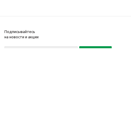
Подписывайтесь
на новости и акции
Политика конфиденциальности
«Нажимая на кнопку Подписаться, я даю согласие на обработку
персональных данных»
7 495 725-16-40
2010-2026 © Интернет-
Компания
магазин модный
Информация
одежды, аксессуаров.
Помощь
Распродажи. Скидки.