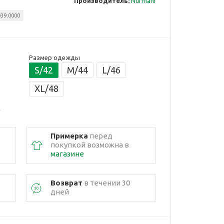
Производитель:
Nurmani
039.0000
Размер одежды
S/42
M/44
L/46
XL/48
Примерка
перед
покупкой возможна в
магазине
Возврат
в течении 30
дней