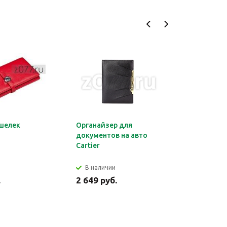
шелек
Органайзер для
Обложка 
документов на авто
Montblan
Cartier
В наличии
В налич
.
2 649 руб.
2 699 ру