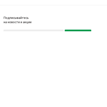
Подписывайтесь
на новости и акции
Политика конфиденциальности
«Нажимая на кнопку Подписаться, я даю согласие на обработку
персональных данных»
7 495 725-16-40
2010-2026 © Интернет-
Компания
магазин модный
Информация
одежды, аксессуаров.
Помощь
Распродажи. Скидки.