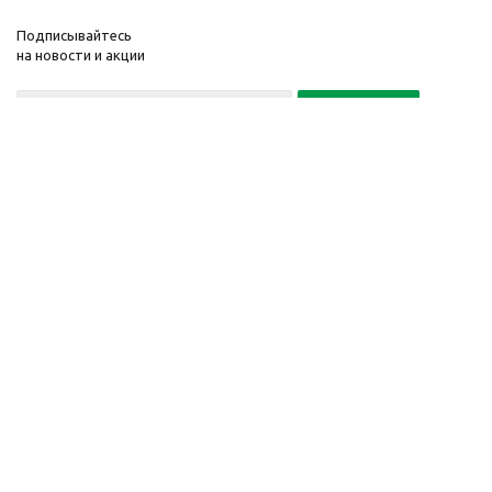
Подписывайтесь
на новости и акции
Политика конфиденциальности
«Нажимая на кнопку Подписаться, я даю согласие на обработку
персональных данных»
7 495 725-16-40
2010-2026 © Интернет-
Компания
магазин модный
Информация
одежды, аксессуаров.
Помощь
Распродажи. Скидки.