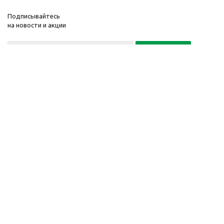
Подписывайтесь
на новости и акции
Политика конфиденциальности
«Нажимая на кнопку Подписаться, я даю согласие на обработку
персональных данных»
7 495 725-16-40
2010-2026 © Интернет-
Компания
магазин модный
Информация
одежды, аксессуаров.
Помощь
Распродажи. Скидки.