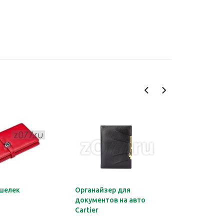
шелек
Органайзер для
Обложка 
документов на авто
Montblan
Cartier