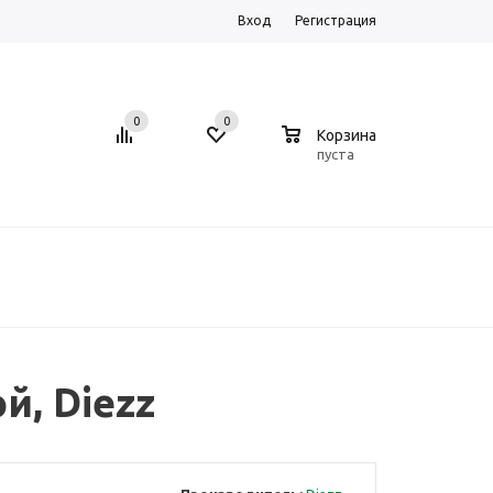
Вход
Регистрация
0
0
0
Корзина
пуста
, Diezz