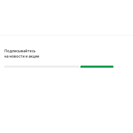
Подписывайтесь
на новости и акции
Политика конфиденциальности
«Нажимая на кнопку Подписаться, я даю согласие на обработку
персональных данных»
7 495 725-16-40
2010-2026 © Интернет-
Компания
магазин модный
Информация