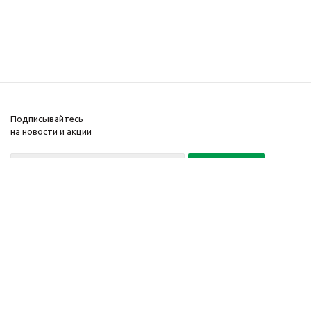
Подписывайтесь
на новости и акции
Политика конфиденциальности
«Нажимая на кнопку Подписаться, я даю согласие на обработку
персональных данных»
7 495 725-16-40
2010-2026 © Интернет-
Компания
магазин модный
Информация