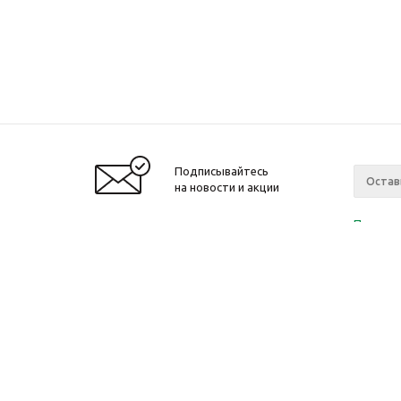
Подписывайтесь
на новости и акции
Политик
«Нажима
персона
2010-2026 © Интернет-магазин модный
Компан
одежды, аксессуаров. Распродажи. Скидки.
О компа
Новости
Ваканси
Магазин