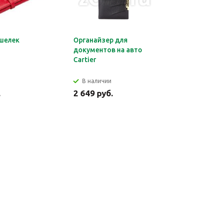
шелек
Органайзер для
Обложка 
документов на авто
Montblan
Cartier
В наличии
В налич
.
2 649 руб.
2 699 ру