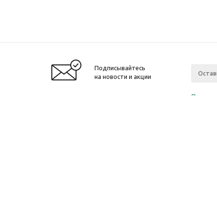
Подписывайтесь
на новости и акции
Политик
«Нажима
персона
2010-2026 © Интернет-магазин модный
Компан
одежды, аксессуаров. Распродажи. Скидки.
О компа
Новости
Ваканси
Магазин