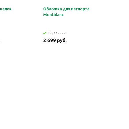
шелек
Обложка для паспорта
Органайз
Montblanc
документ
HERMES
В наличии
В налич
.
2 699 руб.
2 849 ру