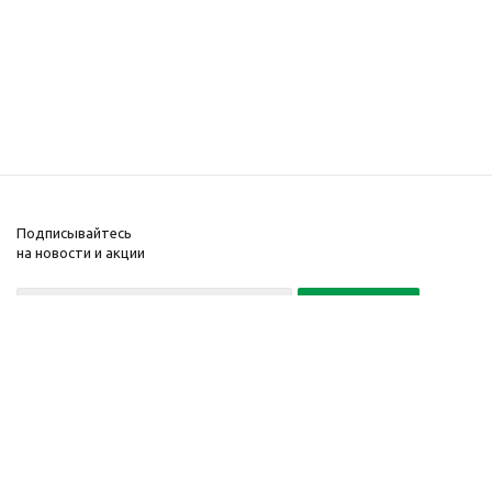
Подписывайтесь
на новости и акции
Политика конфиденциальности
«Нажимая на кнопку Подписаться, я даю согласие на обработку
персональных данных»
7 495 725-16-40