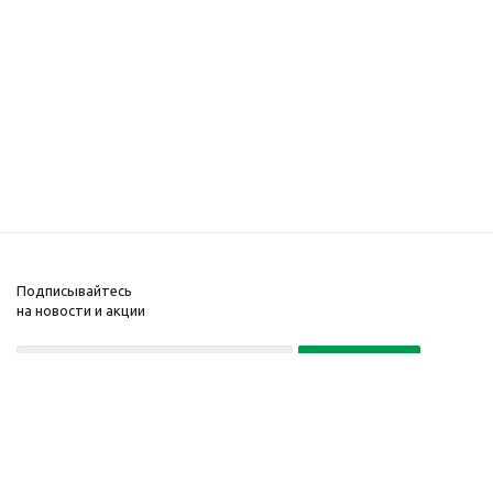
Подписывайтесь
на новости и акции
Политика конфиденциальности
«Нажимая на кнопку Подписаться, я даю согласие на обработку
персональных данных»