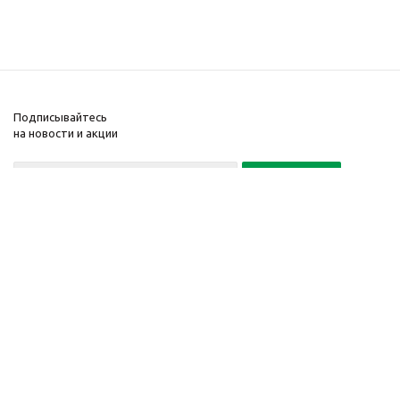
Подписывайтесь
на новости и акции
Политика конфиденциальности
«Нажимая на кнопку Подписаться, я даю согласие на обработку
персональных данных»
7 495 725-16-40
2010-2026 © Интернет-
Компания
магазин модный
Информация
одежды, аксессуаров.
Помощь
Распродажи. Скидки.