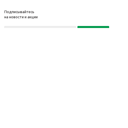
Подписывайтесь
на новости и акции
Политика конфиденциальности
«Нажимая на кнопку Подписаться, я даю согласие на обработку
персональных данных»
7 495 725-16-40
2010-2026 © Интернет-
Компания
магазин модный
Информация
одежды, аксессуаров.
Помощь
Распродажи. Скидки.