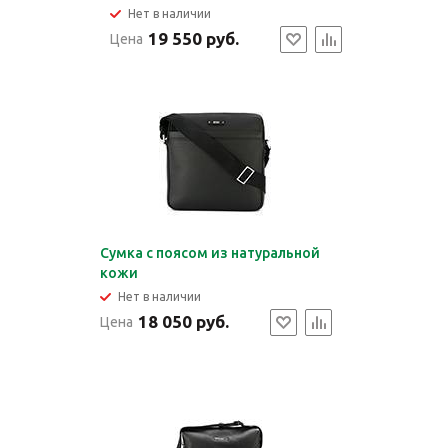
Нет в наличии
19 550 руб.
Цена
Сумка с поясом из натуральной
кожи
Нет в наличии
18 050 руб.
Цена