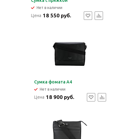
Сумка с пряжкой
Нет в наличии
18 550 руб.
Цена
Сумка фомата А4
Нет в наличии
18 900 руб.
Цена