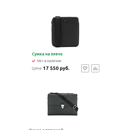
Сумка на плечо
Нет в наличии
17 550 руб.
Цена