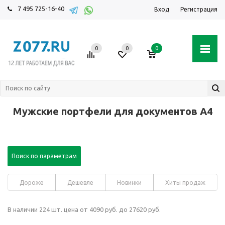
7 495 725-16-40
Вход
Регистрация
0
0
0
Мужские портфели для документов А4
Поиск по параметрам
Дороже
Дешевле
Новинки
Хиты продаж
В наличии 224 шт. цена от 4090 руб. до 27620 руб.