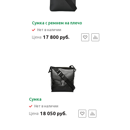
Сумка с ремнем на плечо
Нет в наличии
17 800 руб.
Цена
Сумка
Нет в наличии
18 050 руб.
Цена