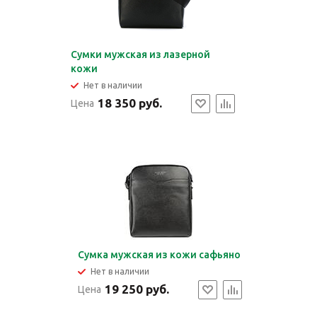
Сумки мужская из лазерной
кожи
Нет в наличии
18 350 руб.
Цена
Сумка мужская из кожи сафьяно
Нет в наличии
19 250 руб.
Цена