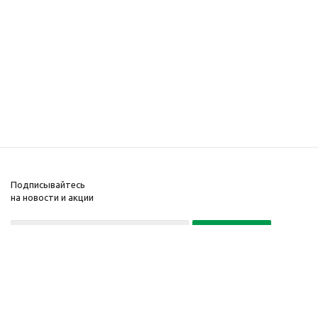
Подписывайтесь
на новости и акции
Политика конфиденциальности
«Нажимая на кнопку Подписаться, я даю согласие на обработку
персональных данных»