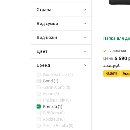
Страна
Вид сумки
Вид кожи
Папка для до
Цвет
В наличии
6 690 
Цена
Бренд
7 340 руб.
-8.86%
Эко
Bodenschatz (
0
)
Bond (
1
)
Gianni Conti (
0
)
Mano (
0
)
Philipp Plein (
0
)
Prensiti (
1
)
Riff Berg (
0
)
Rockfeld (
0
)
Sergio Belotti (
0
)