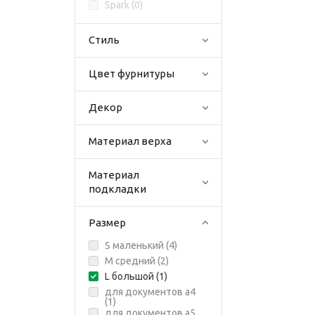
Spark (
0
)
Стиль
Цвет фурнитуры
Декор
Материал верха
Материал
подкладки
Размер
S маленький (
4
)
M средний (
2
)
L большой (
1
)
для документов а4
(
1
)
для документов а5