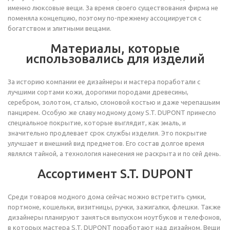
именно люксовые вещи. За время своего существования фирма не
поменяла концепцию, поэтому по-прежнему ассоциируется с
богатством и элитными вещами.
Материалы, которые
использовались для изделий
За историю компании ее дизайнеры и мастера поработали с
лучшими сортами кожи, дорогими породами древесины,
серебром, золотом, сталью, слоновой костью и даже черепашьим
панцирем. Особую же славу модному дому S.T. DUPONT принесло
специальное покрытие, которые выглядит, как эмаль, и
значительно продлевает срок службы изделия. Это покрытие
улучшает и внешний вид предметов. Его состав долгое время
являлся тайной, а технология нанесения не раскрыта и по сей день.
Ассортимент S.T. DUPONT
Среди товаров модного дома сейчас можно встретить сумки,
портмоне, кошельки, визитницы, ручки, зажигалки, флешки. Также
дизайнеры планируют заняться выпуском ноутбуков и телефонов,
в которых мастера S.T. DUPONT поработают над дизайном. Вещи