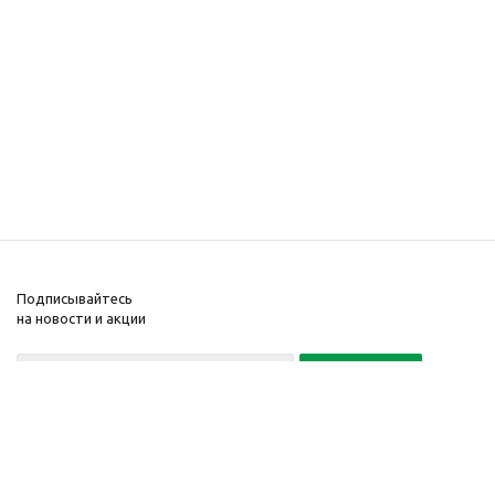
Подписывайтесь
на новости и акции
Политика конфиденциальности
«Нажимая на кнопку Подписаться, я даю согласие на обработку
персональных данных»