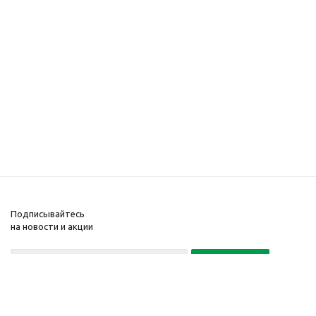
Подписывайтесь
на новости и акции
Политика конфиденциальности
«Нажимая на кнопку Подписаться, я даю согласие на обработку