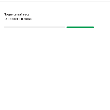
Подписывайтесь
на новости и акции
Политика конфиденциальности
«Нажимая на кнопку Подписаться, я даю согласие на обработку
персональных данных»
7 495 725-16-40
2010-2026 © Интернет-
Компания
магазин модный
Информация
одежды, аксессуаров.
Помощь
Распродажи. Скидки.