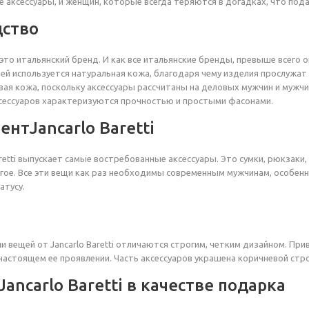
 аксессуары, и женщин, которые всегда теряются в догадках, что под
ство
— это итальянский бренд. И как все итальянские бренды, превыше всего о
ей используется натуральная кожа, благодаря чему изделия прослужат
ая кожа, поскольку аксессуары рассчитаны на деловых мужчин и мужчин
сессуаров характеризуются прочностью и простыми фасонами.
нтJancarlo Baretti
aretti выпускает самые востребованные аксессуары. Это сумки, рюкзаки
гое. Все эти вещи как раз необходимы современным мужчинам, особенн
атусу.
и вещей от Jancarlo Baretti отличаются строгим, четким дизайном. Пр
 настоящем ее проявлении. Часть аксессуаров украшена коричневой стро
ancarlo Baretti в качестве подарка