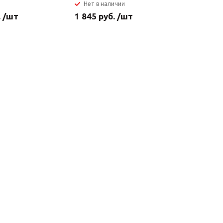
Нет в наличии
Нет в н
. /шт
1 845 руб. /шт
2 685 ру