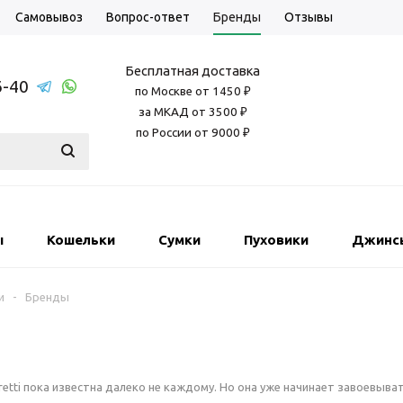
Самовывоз
Вопрос-ответ
Бренды
Отзывы
Бесплатная доставка
6-40
по Москве от 1450 ₽
за МКАД от 3500 ₽
по России от 9000 ₽
ы
Кошельки
Сумки
Пуховики
Джинс
и
-
Бренды
aretti пока известна далеко не каждому. Но она уже начинает завоевыв