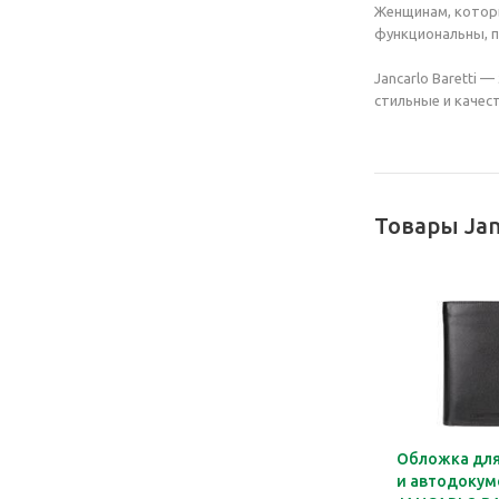
Женщинам, которы
функциональны, п
Jancarlo Baretti
стильные и качес
Товары Jan
Обложка для
и автодокум