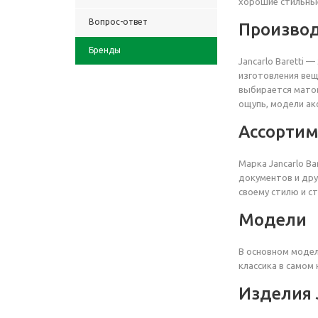
хорошие стильные
Вопрос-ответ
Производ
Бренды
Jancarlo Baretti 
изготовления вещ
выбирается матов
ощупь, модели ак
Ассортиме
Марка Jancarlo B
документов и дру
своему стилю и ст
Модели
В основном модел
классика в самом
Изделия J