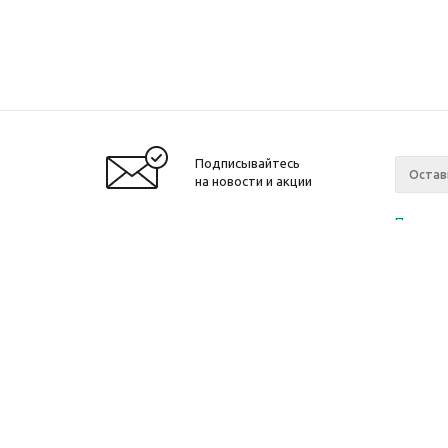
Подписывайтесь
на новости и акции
Политик
«Нажима
персона
2010-2026 © Интернет-магазин модный
Компан
одежды, аксессуаров. Распродажи. Скидки.
О компа
Новости
Ваканси
Магазин