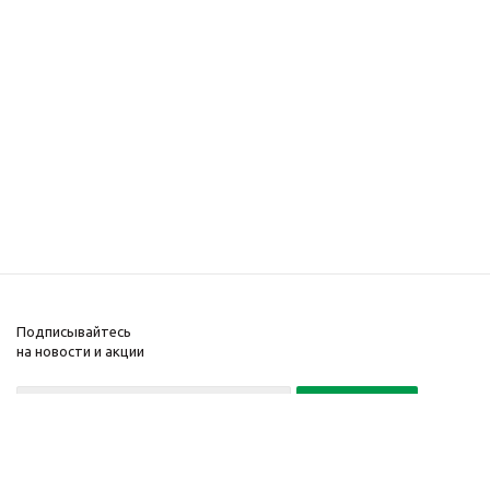
Подписывайтесь
на новости и акции
Политика конфиденциальности
«Нажимая на кнопку Подписаться, я даю согласие на обработку