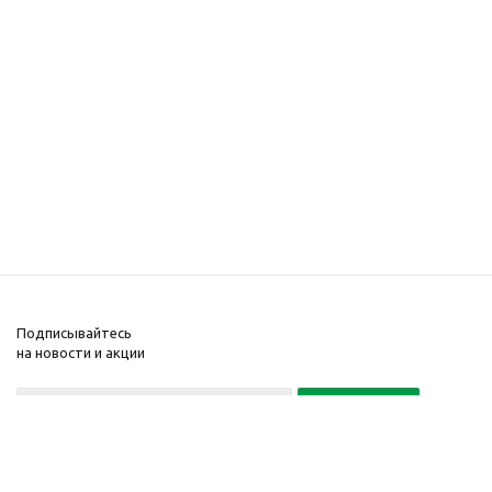
Подписывайтесь
на новости и акции
Политика конфиденциальности
«Нажимая на кнопку Подписаться, я даю согласие на обработку