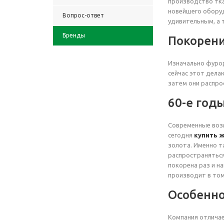
производство тка
новейшего оборуд
Вопрос-ответ
удивительным, а 
Бренды
Покорени
Изначально фурор
сейчас этот дел
затем они распро
60-е год
Современные возм
сегодня
купить ж
золота. Именно т
распространяться
покорена раз и на
производит в том
Особенно
Компания отличае