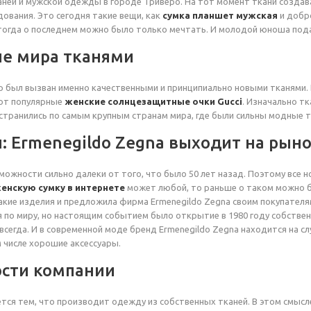
ней и мужской одежды в городе Триверо. На тот момент ткани создав
ования. Это сегодня такие вещи, как
сумка планшет мужская
и добр
тогда о последнем можно было только мечтать. И молодой юноша пода
е мира тканями
 был вызван именно качественными и принципиально новыми тканями. Б
ают популярные
женские солнцезащитные очки Gucci
. Изначально тк
странились по самым крупным странам мира, где были сильны модные 
ы: Ermenegildo Zegna выходит на рын
ожности сильно далеки от того, что было 50 лет назад. Поэтому все н
енскую сумку в интернете
может любой, то раньше о таком можно б
акие изделия и предложила фирма Ermenegildo Zegna своим покупател
 по миру, но настоящим событием было открытие в 1980 году собстве
всегда. И в современной моде бренд Ermenegildo Zegna находится на сл
 числе хорошие аксессуары.
сти компании
тся тем, что производит одежду из собственных тканей. В этом смысл