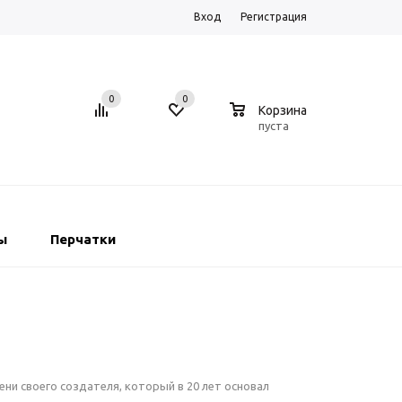
Вход
Регистрация
0
0
0
Корзина
пуста
ы
Перчатки
ени своего создателя, который в 20 лет основал