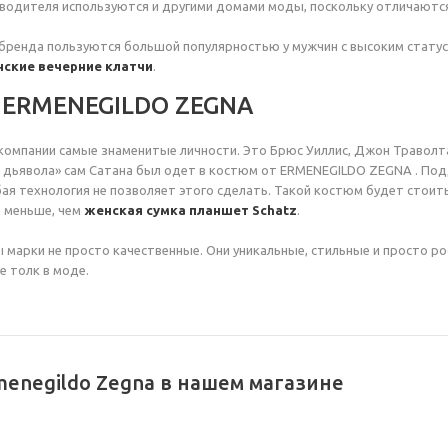
зводителя используются и другими домами моды, поскольку отличаютс
бренда пользуются большой популярностью у мужчин с высоким стату
ские вечерние клатчи
.
 ERMENEGILDO ZEGNA
 компании самые знаменитые личности. Это Брюс Уиллис, Джон Траволта
дьявола» сам Сатана был одет в костюм от ERMENEGILDO ZEGNA . Под
ая технология не позволяет этого сделать. Такой костюм будет стоит
 меньше, чем
женская сумка планшет Schatz
.
ы марки не просто качественные. Они уникальные, стильные и просто р
 толк в моде.
enegildo Zegna в нашем магазине