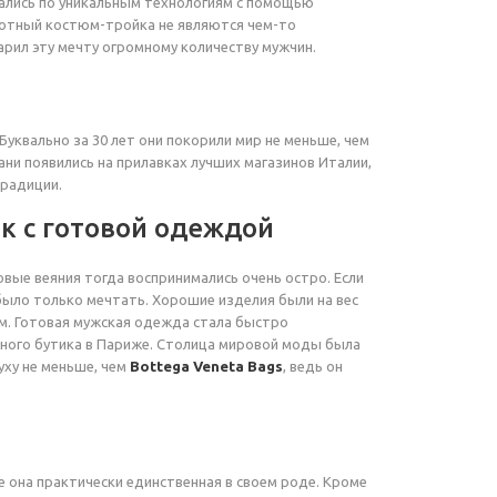
ались по уникальным технологиям с помощью
отный костюм-тройка не являются чем-то
рил эту мечту огромному количеству мужчин.
уквально за 30 лет они покорили мир не меньше, чем
ани появились на прилавках лучших магазинов Италии,
традиции.
ок с готовой одеждой
овые веяния тогда воспринимались очень остро. Если
ыло только мечтать. Хорошие изделия были на вес
ям. Готовая мужская одежда стала быстро
нного бутика в Париже. Столица мировой моды была
уху не меньше, чем
Bottega Veneta Bags
, ведь он
е она практически единственная в своем роде. Кроме