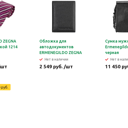
O ZEGNA
Обложка для
Сумка муж
кой 1214
автодокументов
Ermenegild
ERMENEGILDO ZEGNA
черная
Нет в наличии
Нет в нал
/шт
2 549 руб. /шт
11 450 ру
 руб.