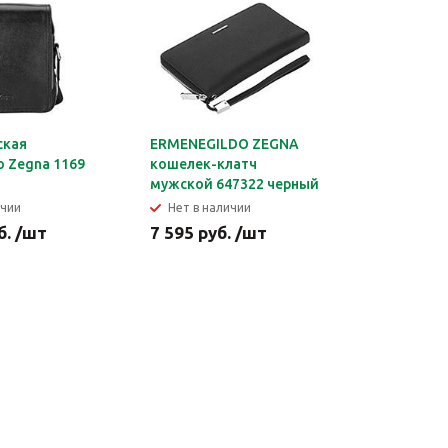
ская
ERMENEGILDO ZEGNA
ERMENEG
o Zegna 1169
кошелек-клатч
кошелек-
мужской 647322 черный
мужской 
ичии
Нет в наличии
Нет в н
б. /шт
7 595 руб. /шт
6 595 ру