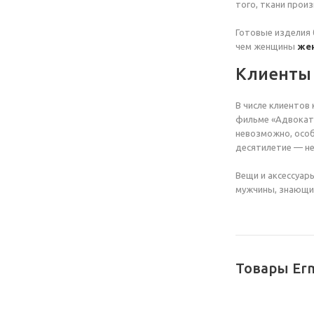
того, ткани прои
Готовые изделия 
чем женщины
жен
Клиенты
В числе клиентов
фильме «Адвокат 
невозможно, особ
десятилетие — не
Вещи и аксессуар
мужчины, знающие
Товары Erm