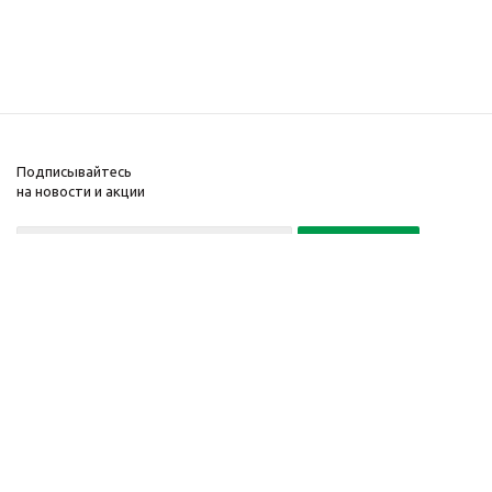
Подписывайтесь
на новости и акции
Политика конфиденциальности
«Нажимая на кнопку Подписаться, я даю согласие на обработку
персональных данных»
7 495 725-16-40
2010-2026 © Интернет-
Компания
магазин модный
Информация
одежды, аксессуаров.
Помощь