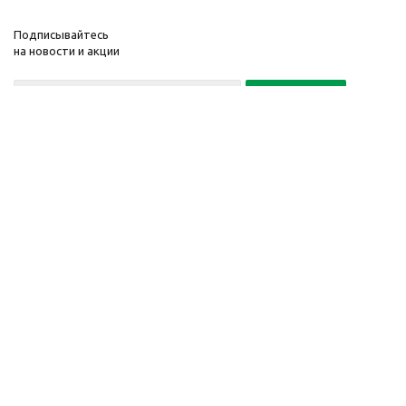
Подписывайтесь
на новости и акции
Политика конфиденциальности
«Нажимая на кнопку Подписаться, я даю согласие на обработку
персональных данных»
7 495 725-16-40
2010-2026 © Интернет-
Компания
магазин модный
Информация
одежды, аксессуаров.
Помощь
Распродажи. Скидки.