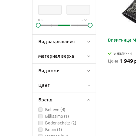
800
2 540
Визитница M
Вид закрывания
В наличии
Материал верха
1 949 
Цена
Вид кожи
Цвет
Бренд
Believe (
4
)
Billissimo (
1
)
Bodenschatz (
2
)
Brioni (
1
)