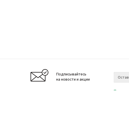
Подписывайтесь
на новости и акции
Политик
«Нажима
персона
2010-2026 © Интернет-магазин модный
Компан
одежды, аксессуаров. Распродажи. Скидки.