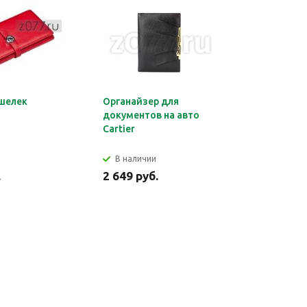
шелек
Органайзер для
Обложка 
документов на авто
Montblan
Cartier
В наличии
В налич
.
2 649 руб.
2 699 ру