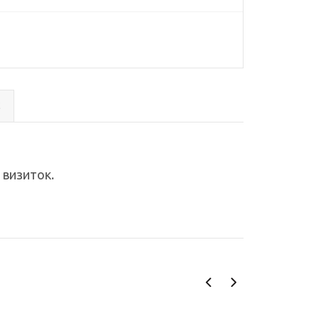
с
 визиток.