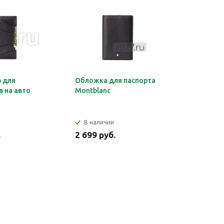
 для
Обложка для паспорта
Органайз
 на авто
Montblanc
документ
HERMES
В наличии
В налич
.
2 699 руб.
2 849 ру