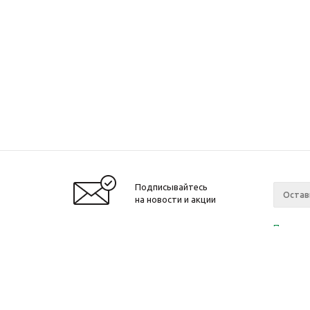
Подписывайтесь
на новости и акции
Политик
«Нажима
персона
2010-2026 © Интернет-магазин модный
Компан