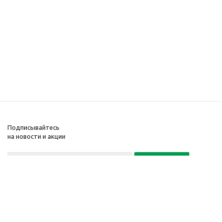
Подписывайтесь
на новости и акции
Политика конфиденциальности
«Нажимая на кнопку Подписаться, я даю согласие на обработку
персональных данных»