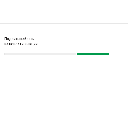
Подписывайтесь
на новости и акции
Политика конфиденциальности
«Нажимая на кнопку Подписаться, я даю согласие на обработку
персональных данных»
7 495 725-16-40
2010-2026 © Интернет-
Компания
магазин модный
Информация
одежды, аксессуаров.
Помощь
Распродажи. Скидки.