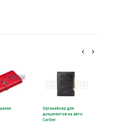
шелек
Органайзер для
Обложка 
документов на авто
Montblan
Cartier