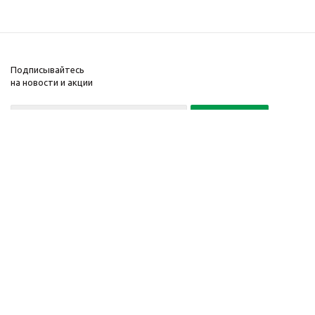
Подписывайтесь
на новости и акции
Политика конфиденциальности
«Нажимая на кнопку Подписаться, я даю согласие на обработку
персональных данных»
7 495 725-16-40
2010-2026 © Интернет-
Компания
магазин модный
Информация
одежды, аксессуаров.
Помощь
Распродажи. Скидки.