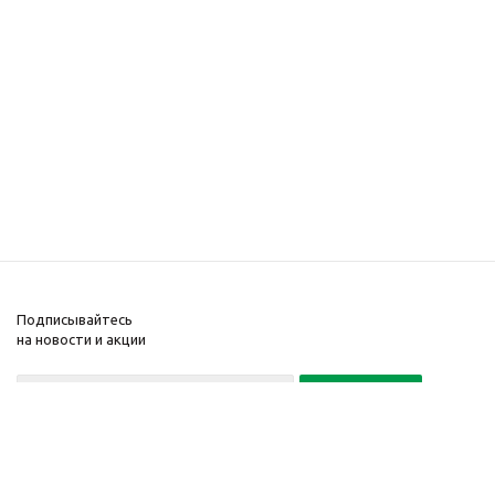
Подписывайтесь
на новости и акции
Политика конфиденциальности
«Нажимая на кнопку Подписаться, я даю согласие на обработку
персональных данных»