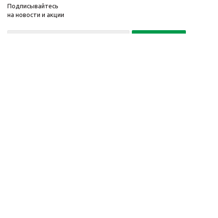
Подписывайтесь
на новости и акции
Политика конфиденциальности
«Нажимая на кнопку Подписаться, я даю согласие на обработку
персональных данных»
7 495 725-16-40
2010-2026 © Интернет-
Компания
магазин модный
Информация
одежды, аксессуаров.
Помощь
Распродажи. Скидки.