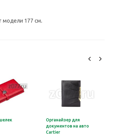
т модели 177 см.
шелек
Органайзер для
Обложка 
документов на авто
Montblan
Cartier