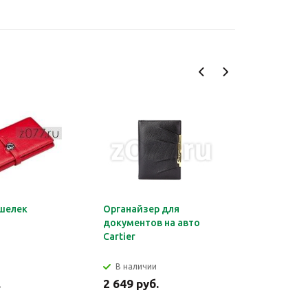
шелек
Органайзер для
Обложка 
документов на авто
Montblan
Cartier
В наличии
В налич
.
2 649 руб.
2 699 ру