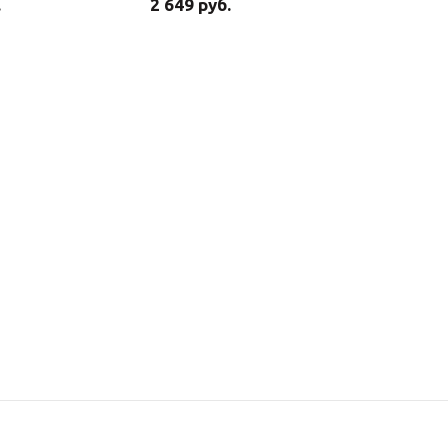
.
2 649 руб.
2 699 ру