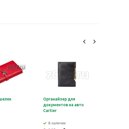
шелек
Органайзер для
Обложка 
документов на авто
Montblan
Cartier
В наличии
В налич