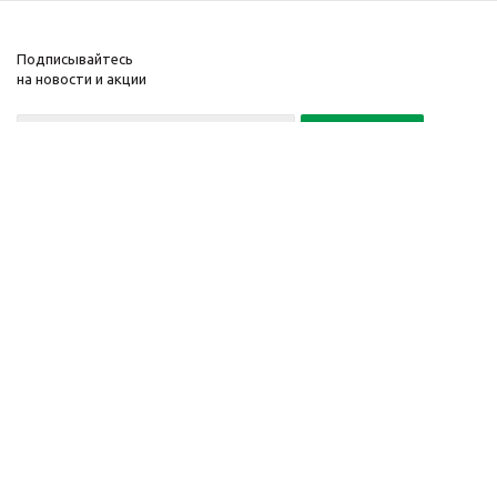
Подписывайтесь
на новости и акции
Политика конфиденциальности
«Нажимая на кнопку Подписаться, я даю согласие на обработку
персональных данных»
7 495 725-16-40
2010-2026 © Интернет-
Компания
магазин модный
Информация
одежды, аксессуаров.
Помощь
Распродажи. Скидки.