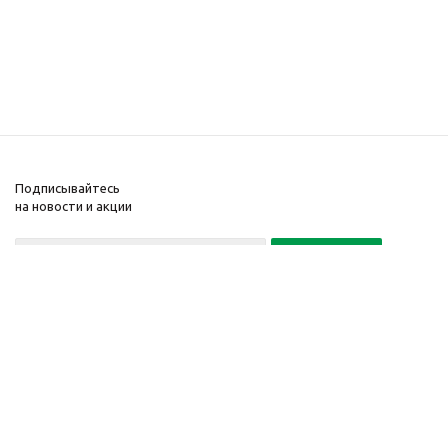
Подписывайтесь
на новости и акции
Политика конфиденциальности
«Нажимая на кнопку Подписаться, я даю согласие на обработку
персональных данных»
7 495 725-16-40
2010-2026 © Интернет-
Компания
магазин модный