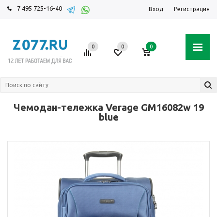
7 495 725-16-40
Вход
Регистрация
0
0
0
Чемодан-тележка Verage GM16082w 19
blue