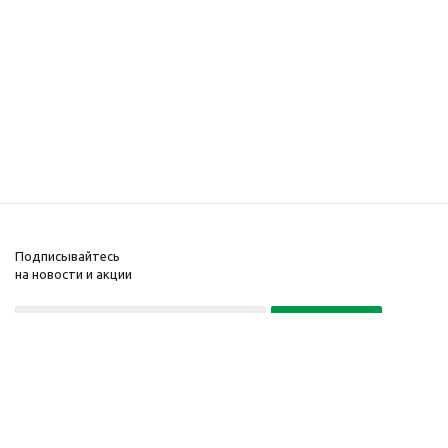
Подписывайтесь
на новости и акции
Политика конфиденциальности
«Нажимая на кнопку Подписаться, я даю согласие на обработку
персональных данных»