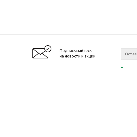
Подписывайтесь
на новости и акции
Политик
«Нажима
персона
2010-2026 © Интернет-магазин модный
Компан
одежды, аксессуаров. Распродажи. Скидки.
О компа
Новости
Ваканси
Магазин