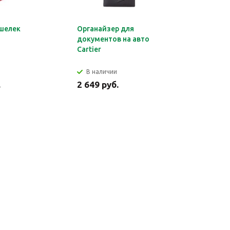
шелек
Органайзер для
Обложка 
документов на авто
Montblan
Cartier
В наличии
В налич
.
2 649 руб.
2 699 ру