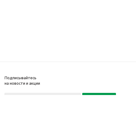
Подписывайтесь
на новости и акции
Политика конфиденциальности
«Нажимая на кнопку Подписаться, я даю согласие на обработку
персональных данных»