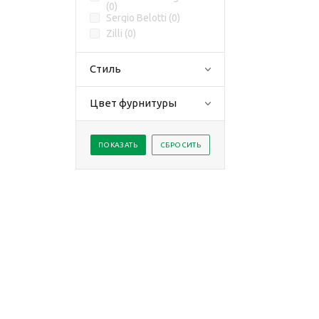
(
0
)
Sergio Belotti (
0
)
Zilli (
0
)
Стиль
Цвет фурнитуры