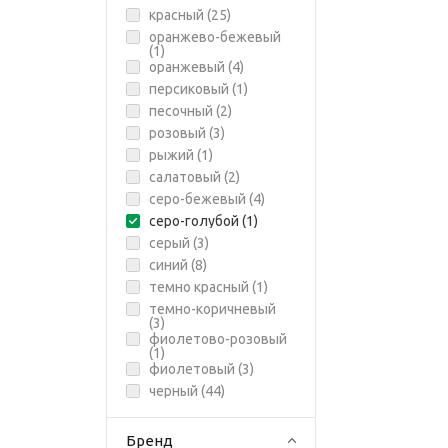
красный (
25
)
оранжево-бежевый
(
1
)
оранжевый (
4
)
персиковый (
1
)
песочный (
2
)
розовый (
3
)
рыжий (
1
)
салатовый (
2
)
серо-бежевый (
4
)
серо-голубой (
1
)
серый (
3
)
синий (
8
)
темно красный (
1
)
темно-коричневый
(
3
)
фиолетово-розовый
(
1
)
фиолетовый (
3
)
черный (
44
)
Бренд