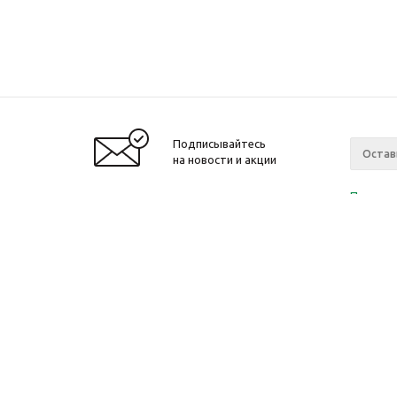
Подписывайтесь
на новости и акции
Политик
«Нажима
персона
2010-2026 © Интернет-магазин модный
Компан
одежды, аксессуаров. Распродажи. Скидки.
О компа
Новости
Ваканси
Магазин