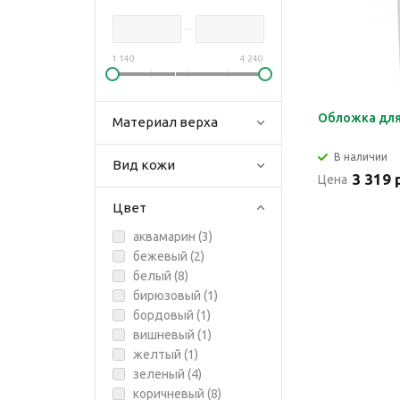
1 140
4 240
Обложка для 
Материал верха
В наличии
Вид кожи
3 319 
Цена
Цвет
аквамарин (
3
)
бежевый (
2
)
белый (
8
)
бирюзовый (
1
)
бордовый (
1
)
вишневый (
1
)
желтый (
1
)
зеленый (
4
)
коричневый (
8
)