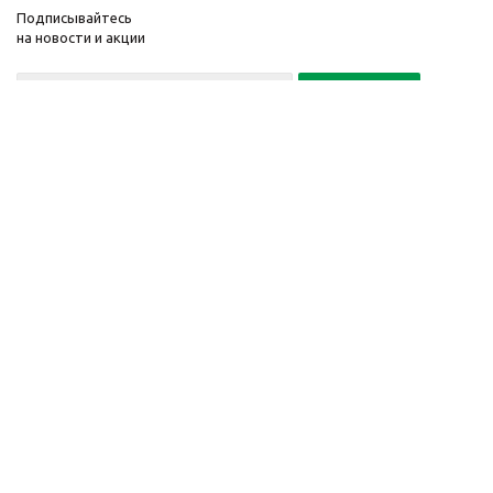
Подписывайтесь
на новости и акции
Политика конфиденциальности
«Нажимая на кнопку Подписаться, я даю согласие на обработку
персональных данных»
7 495 725-16-40
2010-2026 © Интернет-
Компания
магазин модный
Информация
одежды, аксессуаров.
Помощь
Распродажи. Скидки.