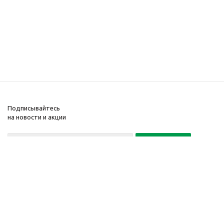
Подписывайтесь
на новости и акции
Политика конфиденциальности
«Нажимая на кнопку Подписаться, я даю согласие на обработку
персональных данных»
7 495 725-16-40