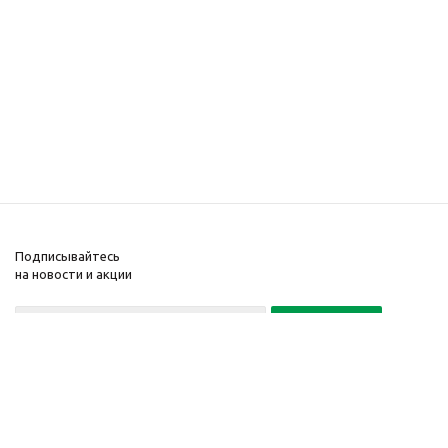
Подписывайтесь
на новости и акции
Политика конфиденциальности
«Нажимая на кнопку Подписаться, я даю согласие на обработку
персональных данных»