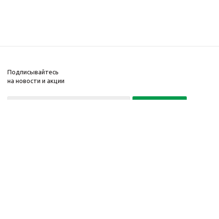
Подписывайтесь
на новости и акции
Политика конфиденциальности
«Нажимая на кнопку Подписаться, я даю согласие на обработку
персональных данных»
7 495 725-16-40
2010-2026 © Интернет-
Компания
магазин модный
Информация
одежды, аксессуаров.
Помощь
Распродажи. Скидки.