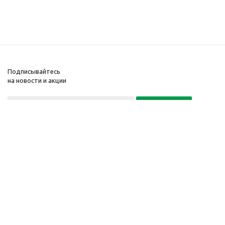
Подписывайтесь
на новости и акции
Политика конфиденциальности
«Нажимая на кнопку Подписаться, я даю согласие на обработку
персональных данных»
7 495 725-16-40
2010-2026 © Интернет-
Компания
магазин модный
Информация
одежды, аксессуаров.
Помощь
Распродажи. Скидки.