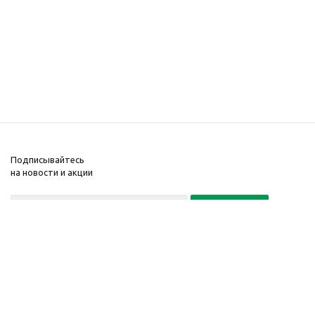
Подписывайтесь
на новости и акции
Политика конфиденциальности
«Нажимая на кнопку Подписаться, я даю согласие на обработку
персональных данных»
7 495 725-16-40